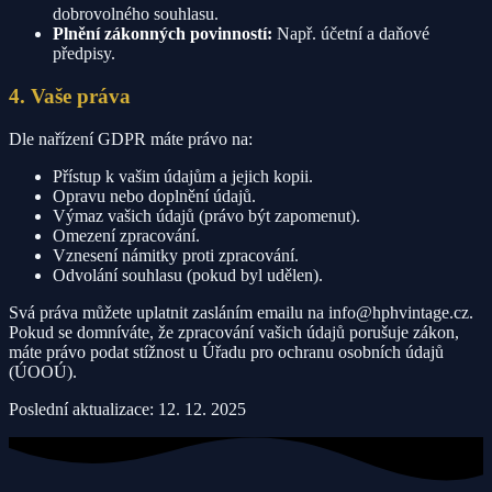
dobrovolného souhlasu.
Plnění zákonných povinností:
Např. účetní a daňové
předpisy.
4. Vaše práva
Dle nařízení GDPR máte právo na:
Přístup k vašim údajům a jejich kopii.
Opravu nebo doplnění údajů.
Výmaz vašich údajů (právo být zapomenut).
Omezení zpracování.
Vznesení námitky proti zpracování.
Odvolání souhlasu (pokud byl udělen).
Svá práva můžete uplatnit zasláním emailu na info@hphvintage.cz.
Pokud se domníváte, že zpracování vašich údajů porušuje zákon,
máte právo podat stížnost u Úřadu pro ochranu osobních údajů
(ÚOOÚ).
Poslední aktualizace: 12. 12. 2025