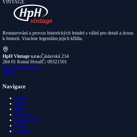
VINTAGE
Restaurování a provoz historických letadel s vášní pro detail a úctou
k historii. Vracíme legendám jejich křídla.
HpH Vintage s.r.o.
Čáslavská 234
284 01 Kutná Hora
IČ: 09321501
info@hphvintage.cz
Navigace
Domů
Flotila
Akce
Novinky
Restaurování
O nás
Kontakt