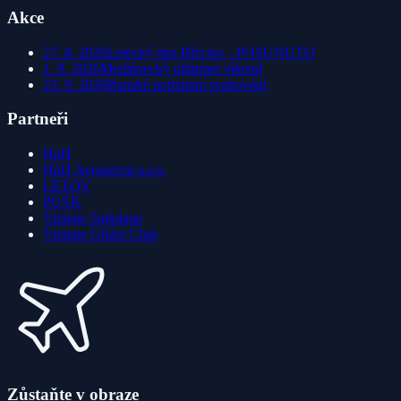
Akce
27. 8. 2026
Letecký den Břeclav - POSUNUTO
1. 9. 2026
Medlánecký oldtimer víkend
23. 9. 2026
Ranské podzimní svahování
Partneři
HpH
HpH Aeroservis s.r.o.
LETOV
POTK
Vintage Sailplane
Vintage Glider Club
Zůstaňte v obraze